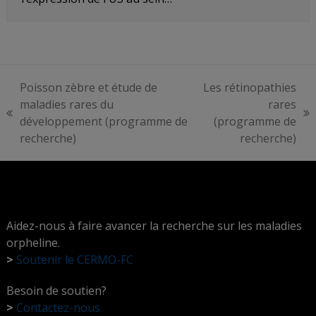
Poisson zèbre et étude de
Les rétinopathies
maladies rares du
rares
previous
next
développement (programme de
(programme de
post:
post:
recherche)
recherche)
Aidez-nous à faire avancer la recherche sur les maladies
orpheline.
>
Soutenir le CERMO-FC
Besoin de soutien?
>
Contactez-nous