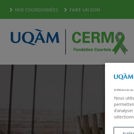
NOS COORDONNÉES
FAIRE UN DON
Préférences en
Nous utili
permettent
d’analyser
sélectionn
Préfé