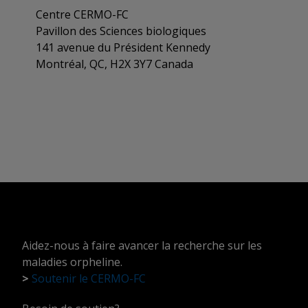
Centre CERMO-FC
Pavillon des Sciences biologiques
141 avenue du Président Kennedy
Montréal, QC, H2X 3Y7 Canada
Aidez-nous à faire avancer la recherche sur les
maladies orpheline.
>
Soutenir le CERMO-FC