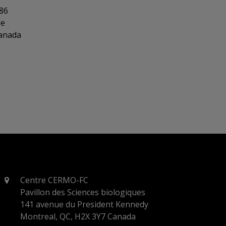
86
le
Canada
Centre CERMO-FC
Pavillon des Sciences biologiques
141 avenue du President Kennedy
Montreal, QC, H2X 3Y7 Canada