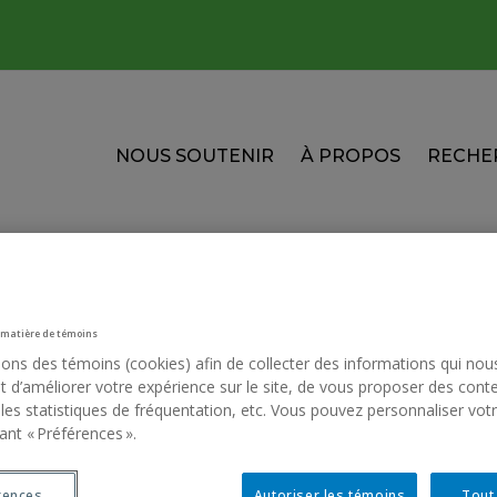
NOUS SOUTENIR
À PROPOS
RECHE
 matière de témoins
sons des témoins (cookies) afin de collecter des informations qui nou
 d’améliorer votre expérience sur le site, de vous proposer des cont
 les statistiques de fréquentation, etc. Vous pouvez personnaliser vot
ant « Préférences ».
Contactez-nous
rences
Autoriser les témoins
Tout