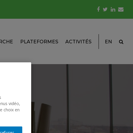
Facebook
Twitter
LinkedI
Emai
RCHE
PLATEFORMES
ACTIVITÉS
EN
s
enus vidéo,
re choix en
 refuser