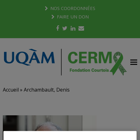
NOS COORDONNÉES
FAIRE UN DON
Facebook
Twitter
LinkedIn
Email
Accueil
»
Archambault, Denis